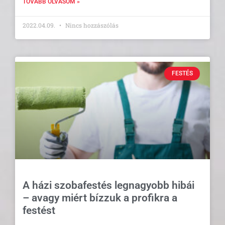
TOVÁBB OLVASOM »
2022.04.09.
Nincs hozzászólás
FESTÉS
A házi szobafestés legnagyobb hibái
– avagy miért bízzuk a profikra a
festést