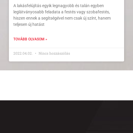
A lakásfelújítás egyik legnagyobb és talán egyben
leglátványosabb feladata a festés vagy szobafestés,
hiszen ennek a segítségével nem csak új színt, hanem
teljesen új hatást
TOVÁBB OLVASOM »
2022.04.02.
Nincs hozzászólás