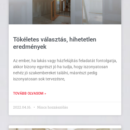
Tökéletes választás, hihetetlen
eredmények
Az ember, ha lakás vagy házfelújítás feladatát fontolgatja,
akkor bizony egyrészt jó ha tudja, hogy iszonyatosan
nehéz jó szakembereket találni, másrészt pedig
iszonyatosan sok tervezésre,
TOVÁBB OLVASOM »
2022.04.16.
Nincs hozzászólás