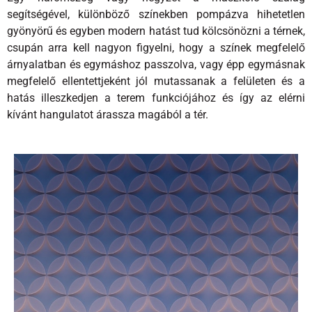
segítségével, különböző színekben pompázva hihetetlen
gyönyörű és egyben modern hatást tud kölcsönözni a térnek,
csupán arra kell nagyon figyelni, hogy a színek megfelelő
árnyalatban és egymáshoz passzolva, vagy épp egymásnak
megfelelő ellentettjeként jól mutassanak a felületen és a
hatás illeszkedjen a terem funkciójához és így az elérni
kívánt hangulatot árassza magából a tér.