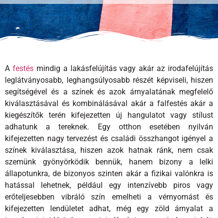
A
festés
mindig a lakásfelújítás vagy akár az irodafelújítás
leglátványosabb, leghangsúlyosabb részét képviseli, hiszen
segítségével és a színek és azok árnyalatának megfelelő
kiválasztásával és kombinálásával akár a falfestés akár a
kiegészítők terén kifejezetten új hangulatot vagy stílust
adhatunk a tereknek. Egy otthon esetében nyilván
kifejezetten nagy tervezést és családi összhangot igényel a
színek kiválasztása, hiszen azok hatnak ránk, nem csak
szemünk gyönyörködik bennük, hanem bizony a lelki
állapotunkra, de bizonyos szinten akár a fizikai valónkra is
hatással lehetnek, például egy intenzívebb piros vagy
erőteljesebben vibráló szín emelheti a vérnyomást és
kifejezetten lendületet adhat, még egy zöld árnyalat a