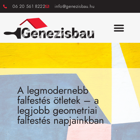
06 20 561 8222
info@genezisbau.hu
A legmodernebb
falfestés ötletek – a
legjobb geometriai
falfestés napjainkban