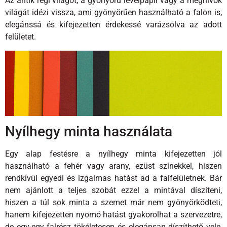
Az antik régi világot, a gyönyörű levélpapír vagy a meghívók
világát idézi vissza, ami gyönyörűen használható a falon is,
elegánssá és kifejezetten érdekessé varázsolva az adott
felületet.
Nyílhegy minta használata
Egy alap festésre a nyílhegy minta kifejezetten jól
használható a fehér vagy arany, ezüst színekkel, hiszen
rendkívül egyedi és izgalmas hatást ad a falfelületnek. Bár
nem ajánlott a teljes szobát ezzel a mintával díszíteni,
hiszen a túl sok minta a szemet már nem gyönyörködteti,
hanem kifejezetten nyomó hatást gyakorolhat a szervezetre,
de egy-egy falrész tökéletesen és elegánsan díszíthető vele,