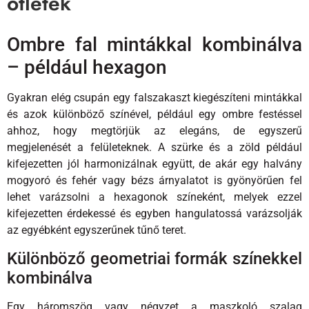
ötletek
Ombre fal mintákkal kombinálva
– például hexagon
Gyakran elég csupán egy falszakaszt kiegészíteni mintákkal
és azok különböző színével, például egy ombre festéssel
ahhoz, hogy megtörjük az elegáns, de egyszerű
megjelenését a felületeknek. A szürke és a zöld például
kifejezetten jól harmonizálnak együtt, de akár egy halvány
mogyoró és fehér vagy bézs árnyalatot is gyönyörűen fel
lehet varázsolni a hexagonok színeként, melyek ezzel
kifejezetten érdekessé és egyben hangulatossá varázsolják
az egyébként egyszerűnek tűnő teret.
Különböző geometriai formák színekkel
kombinálva
Egy háromszög vagy négyzet a maszkoló szalag