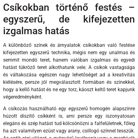
Csíkokban történő festés –
egyszerű, de kifejezetten
izgalmas hatás
A különböző színek és árnyalatok csíkokban való festése
kifejezetten egyszerű technika, mégis nem egy unalmas és
semmit mondó teret, hanem valóban izgalmas és egyedi
hatást tükröző teret alkothatunk vele. A csíkok vastagsága
és váltakozása egészen nagy lehetőséget ad a kreativitás
kiélésére, persze jól megválasztott formában és színekkel,
hogy a kellő hatást és ne egy torz, káoszt keltő teret kapjunk
végeredményként.
A csíkozás használható egy egyszerű homogén alapszínre
húzott díszítő csíkként is, ami persze egy iszonyatosan
elegáns és szép hatást tud kölcsönözni a falfelületnek, főleg
ha azt valamilyen ezüst vagy arany, csillogó színnel tesszük.