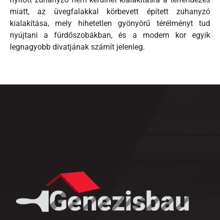
miatt, az üvegfalakkal körbevett épített zuhanyzó
kialakítása, mely hihetetlen gyönyörű térélményt tud
nyújtani a fürdőszobákban, és a modern kor egyik
legnagyobb divatjának számít jelenleg.