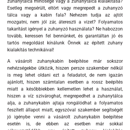
zuhanytálca minősége vagy a zuhanytálca kialakítása?
Esetleg megsérült, eltört vagy megrepedt a zuhanyzó
tálca vagy a kabin fala? Nehezen tudja az ajtót
mozgatni, nem jól zár, átereszti a vizet? Folyamatos
takarítást igényel a zuhanyzó használata? Ne habozzon
tovább, keressen fel bennünket, és garantáltan jó és
tartós megoldást kínálunk Önnek az épített zuhany
kialakítás technikáival!
A vásárolt zuhanykabin beépítése már sokszor
nehézségekbe ütközik, hiszen persze szakember nélkül
is meg lehet oldani ezt a feladatot, de nem igazán
ajánlott, hiszen számtalan esetben a rossz beépítés
miatt a későbbiekben kellemetlen lehet a használat,
hiszen a víz szivároghat, megrepedhet a zuhanytálca
alja, a zuhanykabin ajtaja rongálódhat a folyamatos
feszített állapot miatt, egyszóval szakember segítségét
jó igénybe venni a vásárolt zuhanykabin beépítése
esetén is, de ebben az esetben már sokkal