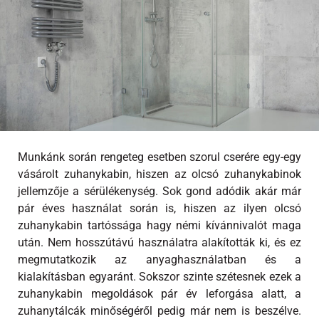
Munkánk során rengeteg esetben szorul cserére egy-egy
vásárolt zuhanykabin, hiszen az olcsó zuhanykabinok
jellemzője a sérülékenység. Sok gond adódik akár már
pár éves használat során is, hiszen az ilyen olcsó
zuhanykabin tartóssága hagy némi kívánnivalót maga
után. Nem hosszútávú használatra alakították ki, és ez
megmutatkozik az anyaghasználatban és a
kialakításban egyaránt. Sokszor szinte szétesnek ezek a
zuhanykabin megoldások pár év leforgása alatt, a
zuhanytálcák minőségéről pedig már nem is beszélve.