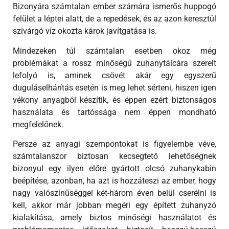
Bizonyára számtalan ember számára ismerős huppogó
felület a léptei alatt, de a repedések, és az azon keresztül
szivárgó víz okozta károk javítgatása is.
Mindezeken túl számtalan esetben okoz még
problémákat a rossz minőségű zuhanytálcára szerelt
lefolyó is, aminek csövét akár egy egyszerű
duguláselhárítás esetén is meg lehet sérteni, hiszen igen
vékony anyagból készítik, és éppen ezért biztonságos
használata és tartóssága nem éppen mondható
megfelelőnek.
Persze az anyagi szempontokat is figyelembe véve,
számtalanszor biztosan kecsegtető lehetőségnek
bizonyul egy ilyen előre gyártott olcsó zuhanykabin
beépítése, azonban, ha azt is hozzáteszi az ember, hogy
nagy valószínűséggel két-három éven belül cserélni is
kell, akkor már jobban megéri egy épített zuhanyzó
kialakítása, amely biztos minőségi használatot és