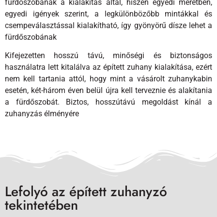
fürdőszobának a kialakítás által, hiszen egyedi méretben,
egyedi igények szerint, a legkülönbözőbb mintákkal és
csempeválasztással kialakítható, így gyönyörű dísze lehet a
fürdőszobának
Kifejezetten hosszú távú, minőségi és biztonságos
használatra lett kitalálva az épített zuhany kialakítása, ezért
nem kell tartania attól, hogy mint a vásárolt zuhanykabin
esetén, két-három éven belül újra kell terveznie és alakítania
a fürdőszobát. Biztos, hosszútávú megoldást kínál a
zuhanyzás élményére
Lefolyó az épített zuhanyzó
tekintetében