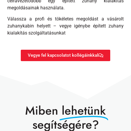
célravezetődőbb egy épített zuhany kialakítás
megoldásainak használata.
Válassza a profi és tökéletes megoldást a vásárolt
zuhanykabin helyett – vegye igénybe épített zuhany
kialakítás szolgáltatásunkat
Vegye fel kapcsolatot kollégáinkkal
Miben
lehetünk
segítségére?