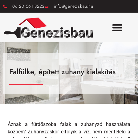
06 20 561 8222
info@genezisbau.hu
Falfülke, épített zuhany kialakítás
Áznak a fürdőszoba falak a zuhanyzó használata
közben? Zuhanyzáskor elfolyik a víz, nem megfelelő a