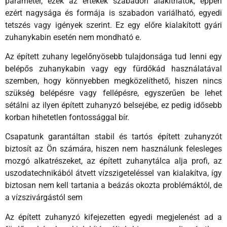
paraméter, ezek az értékek szabadon alakíthatók, éppen
ezért nagysága és formája is szabadon variálható, egyedi
tetszés vagy igények szerint. Ez egy előre kialakított gyári
zuhanykabin esetén nem mondható e.
Az épített zuhany legelőnyösebb tulajdonsága tud lenni egy
belépős zuhanykabin vagy egy fürdőkád használatával
szemben, hogy könnyebben megközelíthető, hiszen nincs
szükség belépésre vagy fellépésre, egyszerűen be lehet
sétálni az ilyen épített zuhanyzó belsejébe, ez pedig idősebb
korban hihetetlen fontossággal bír.
Csapatunk garantáltan stabil és tartós épített zuhanyzót
biztosít az Ön számára, hiszen nem használunk felesleges
mozgó alkatrészeket, az épített zuhanytálca alja profi, az
uszodatechnikából átvett vízszigeteléssel van kialakítva, így
biztosan nem kell tartania a beázás okozta problémáktól, de
a vízszivárgástól sem
Az épített zuhanyzó kifejezetten egyedi megjelenést ad a