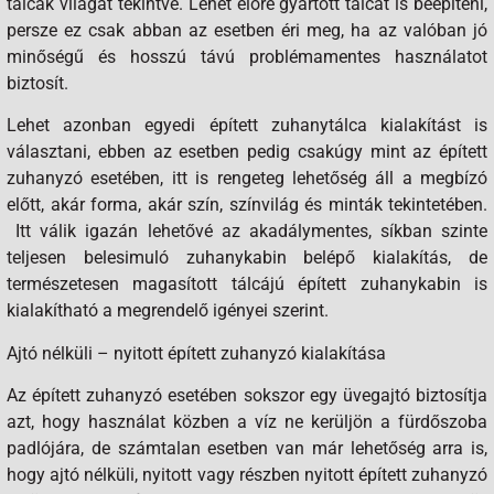
tálcák világát tekintve. Lehet előre gyártott tálcát is beépíteni,
persze ez csak abban az esetben éri meg, ha az valóban jó
minőségű és hosszú távú problémamentes használatot
biztosít.
Lehet azonban egyedi épített zuhanytálca kialakítást is
választani, ebben az esetben pedig csakúgy mint az épített
zuhanyzó esetében, itt is rengeteg lehetőség áll a megbízó
előtt, akár forma, akár szín, színvilág és minták tekintetében.
Itt válik igazán lehetővé az akadálymentes, síkban szinte
teljesen belesimuló zuhanykabin belépő kialakítás, de
természetesen magasított tálcájú épített zuhanykabin is
kialakítható a megrendelő igényei szerint.
Ajtó nélküli – nyitott épített zuhanyzó kialakítása
Az épített zuhanyzó esetében sokszor egy üvegajtó biztosítja
azt, hogy használat közben a víz ne kerüljön a fürdőszoba
padlójára, de számtalan esetben van már lehetőség arra is,
hogy ajtó nélküli, nyitott vagy részben nyitott épített zuhanyzó